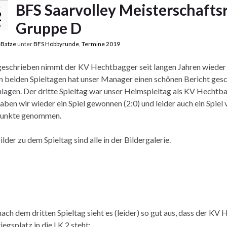
b
er
s
BFS Saarvolley Meisterschaftsr
.
o
A
2
Gruppe D
9
o
p
Batze
unter
BFS Hobbyrunde
,
Termine 2019
k
p
eschrieben nimmt der KV Hechtbagger seit langen Jahren wieder a
n beiden Spieltagen hat unser Manager einen schönen Bericht gesc
lagen. Der dritte Spieltag war unser Heimspieltag als KV Hechtba
haben wir wieder ein Spiel gewonnen (2:0) und leider auch ein Spiel 
 Punkte genommen.
ilder zu dem Spieltag sind alle in der Bildergalerie.
ach dem dritten Spieltag sieht es (leider) so gut aus, dass der 
iegsplatz in die LK 2 steht: