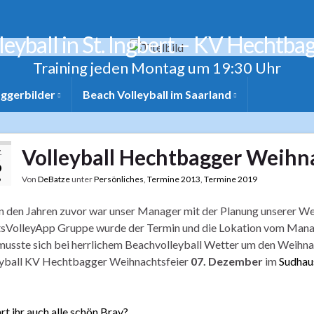
leyball in St. Ingbert – KV Hechtba
Training jeden Montag um 19:30 Uhr
ggerbilder
Beach Volleyball im Saarland
Volleyball Hechtbagger Weihn
.
6
Von
DeBatze
unter
Persönliches
,
Termine 2013
,
Termine 2019
9
n den Jahren zuvor war unser Manager mit der Planung unserer Weih
VolleyApp Gruppe wurde der Termin und die Lokation vom Mana
usste sich bei herrlichem Beachvolleyball Wetter um den Weihnac
eyball KV Hechtbagger Weihnachtsfeier
07. Dezember
im
Sudhaus