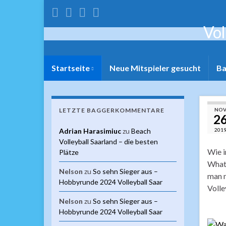
Vol
Startseite
Neue Mitspieler gesucht
Ba
LETZTE BAGGERKOMMENTARE
NOV
2
Adrian Harasimiuc
zu
Beach
201
Volleyball Saarland – die besten
Wie i
Plätze
Whats
Nelson
zu
So sehn Sieger aus –
man m
Hobbyrunde 2024 Volleyball Saar
Voll
Nelson
zu
So sehn Sieger aus –
Hobbyrunde 2024 Volleyball Saar