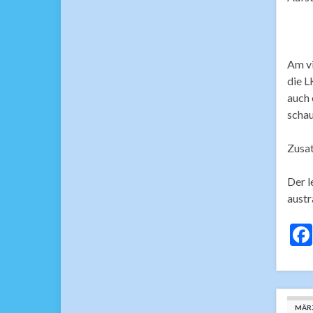
Am vi
die L
auch 
schau
Zusa
Der l
austr
MÄR