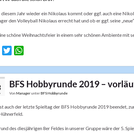
 diesem Jahr wieder ein Nikolaus kommt oder ggf. auch eine Nikol
er den Volleyball Nikolaus errecht hat und ob er ggf. seine „neue“ 
ine schöne Weihnachtsfeier in einem sehr schönen Ambiente mit se
F
T
W
ac
w
h
e
itt
at
b
er
s
BFS Hobbyrunde 2019 – vorläu
o
A
3
Von
Manager
unter
BFS Hobbyrunde
9
o
p
k
p
st auch der letzte Spieltag der BFS Hobbyrunde 2019 beendet, zu
Hühnerfeld.
und des diesjährigen 8er Feldes in unserer Gruppe wäre der 5. Spi