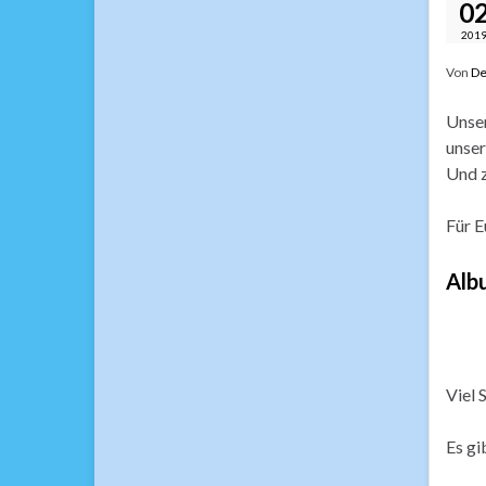
0
201
Von
De
Unser
unser
Und z
Für E
Alb
Viel 
Es gi