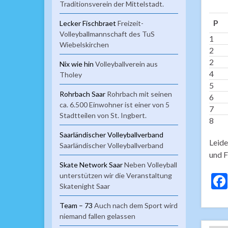
Traditionsverein der Mittelstadt.
P
Lecker Fischbraet
Freizeit-
Volleyballmannschaft des TuS
1
Wiebelskirchen
2
2
Nix wie hin
Volleyballverein aus
4
Tholey
5
Rohrbach Saar
Rohrbach mit seinen
6
ca. 6.500 Einwohner ist einer von 5
7
Stadtteilen von St. Ingbert.
8
Saarländischer Volleyballverband
Leide
Saarländischer Volleyballverband
und F
Skate Network Saar
Neben Volleyball
unterstützen wir die Veranstaltung
Skatenight Saar
Team – 73
Auch nach dem Sport wird
niemand fallen gelassen