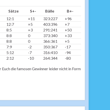
Sätze
S+-
Bälle
B+-
12:1
+11
323:227
+96
12:7
+5
403:396
+7
8:5
+3
291:241
+50
8:8
0
373:340
+33
8:8
0
366:361
+5
7:9
-2
350:367
-17
5:12
-7
316:410
-94
2:12
-10
264:344
-80
ir Euch die famosen Gewinner leider nicht in Form