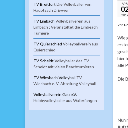
TV Breitfurt
Die Volleyballer von
APR
0
Hauptsach Driwwer
201
TV Limbach
Volleyballverein aus
Von
De
Limbach ; Veranstaltet die Limbeach
Turniere
Wie g
TV Quierschied
Volleyballverein aus
erste
Quierschied
gesch
hier 
TV Scheidt
Volleyballer des TV
alle
Scheidt mit vielen Beachturnieren
TV Wiesbach Volleyball
TV
Die B
Wiesbach e. V. Abteilung Volleyball
Volleyballverein Gau e.V.
Hobbyvolleyballer aus Wallerfangen
Nun n
Aufst