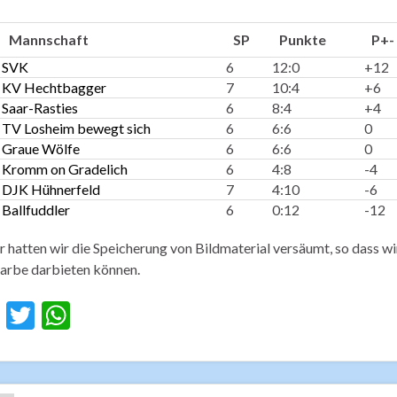
Mannschaft
SP
Punkte
P+-
SVK
6
12:0
+12
KV Hechtbagger
7
10:4
+6
Saar-Rasties
6
8:4
+4
TV Losheim bewegt sich
6
6:6
0
Graue Wölfe
6
6:6
0
Kromm on Gradelich
6
4:8
-4
DJK Hühnerfeld
7
4:10
-6
Ballfuddler
6
0:12
-12
r hatten wir die Speicherung von Bildmaterial versäumt, so dass w
arbe darbieten können.
F
T
W
ac
w
h
e
itt
at