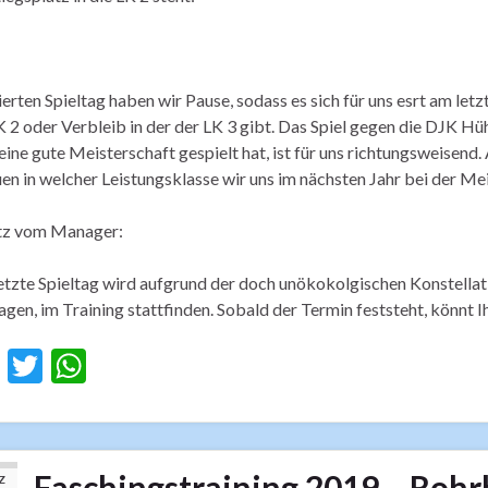
erten Spieltag haben wir Pause, sodass es sich für uns esrt am letzt
K 2 oder Verbleib in der der LK 3 gibt. Das Spiel gegen die DJK Hüh
eine gute Meisterschaft gespielt hat, ist für uns richtungsweisend
en in welcher Leistungsklasse wir uns im nächsten Jahr bei der M
tz vom Manager:
etzte Spieltag wird aufgrund der doch unökokolgischen Konstellat
agen, im Training stattfinden. Sobald der Termin feststeht, könnt I
F
T
W
ac
w
h
e
itt
at
b
er
s
Faschingstraining 2019 – Rohrb
Z