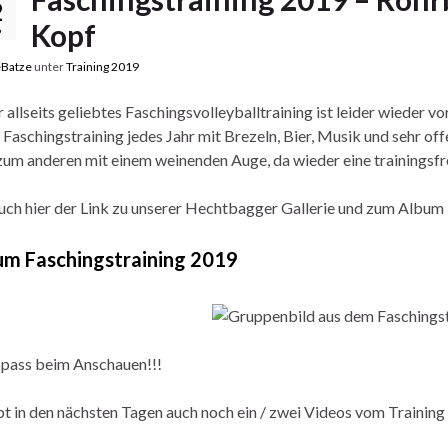
o
A
2
Kopf
9
o
p
Batze
unter
Training 2019
k
p
 allseits geliebtes Faschingsvolleyballtraining ist leider wieder 
 Faschingstraining jedes Jahr mit Brezeln, Bier, Musik und sehr off
um anderen mit einem weinenden Auge, da wieder eine trainingsfrei
uch hier der Link zu unserer Hechtbagger Gallerie und zum Album
um Faschingstraining 2019
Spass beim Anschauen!!!
bt in den nächsten Tagen auch noch ein / zwei Videos vom Trainin