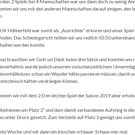
den. 2 Spiele bei 4 Mannschaften war uns dann doch zu wenig Anrei
nnten wir uns mit den anderen Mannschaften darauf einigen, den let
n.
JK Hühnerfeld war somit als „Ausrichter“ erkoren und unser Spiel
finden. Das Schiedsgericht teilten wir uns redlich 50:50 untereinan
halten werden konnte.
al brauchten wir Gott sei Dank keine drei Sätze und konnten uns 
everhältnis wurde jedoch unserem zwischenzeitlichem Unvermöge
everhältnisses schon ein Wunder hätte passieren müssen, damit wir
etechnisch hätten verdrängen können.
nnten wir mit dem 2:0 im letzten Spiel der Saison 2019 aber erho
itelrennen um Platz 2“ und dem damit verbundenen Aufstieg in die 
es unter Druck gesetzt. Zum Verbleib auf Platz 2 genügt uns somi
te Woche sind wir dann ein bisschen schlauer. Schaun mer mal.