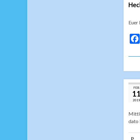
Hec
Euer 
FEB.
1
201
Mittl
dato 
P