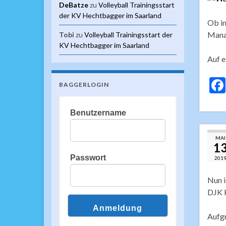
DeBatze
zu
Volleyball Trainingsstart
der KV Hechtbagger im Saarland
Ob in
Manag
Tobi
zu
Volleyball Trainingsstart der
KV Hechtbagger im Saarland
Auf e
BAGGERLOGIN
Benutzername
MAI
1
Passwort
201
Nun i
DJK 
Aufgr