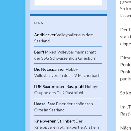
gewor
So ko
lasse
LINK
Der D
Antiblocker
Volleyballer aus dem
statt
Saarland
einge
Bauff
Mixed-Volleyballmannschaft
Diesm
der SSG Schwarzenholz Griesborn
Punkt
Die Netzspanner
Hobby
Punkt
Volleyballverein des TV Macherbach
punkt
DJK Saarbrücken Rastpfuhl
Hobby-
So ko
Gruppe des DJK Rastpfuhl
Haasel Saar
Einer der schönsten
Im „T
Orte im Saarland
Rasti
Kneipverein St. Inbert
Der
Kneippverein St. Ingbert e.V. ist ein
Nächs