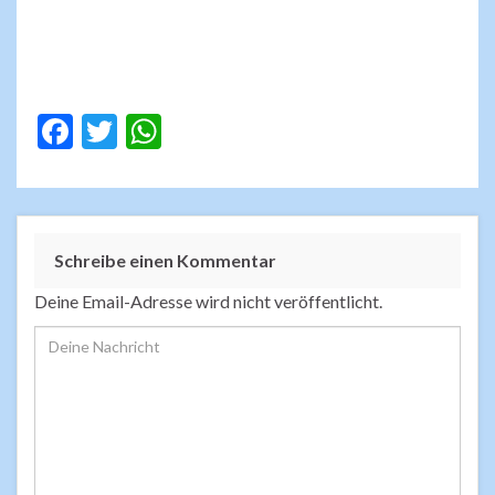
F
T
W
ac
w
h
e
itt
at
b
er
s
Schreibe einen Kommentar
o
A
o
p
Deine Email-Adresse wird nicht veröffentlicht.
k
p