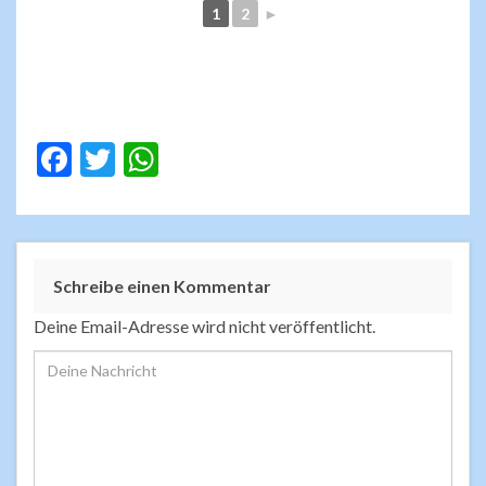
1
2
►
F
T
W
ac
w
h
e
itt
at
b
er
s
Schreibe einen Kommentar
o
A
o
p
Deine Email-Adresse wird nicht veröffentlicht.
k
p