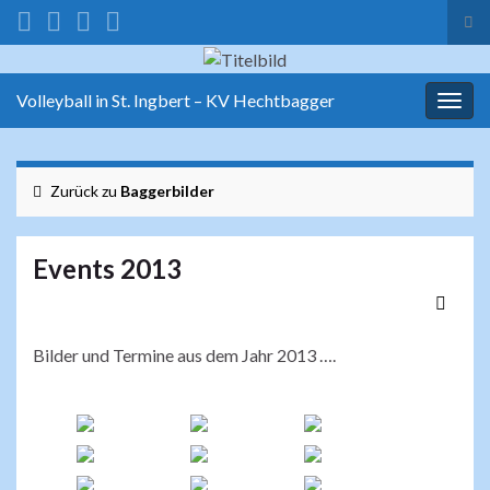
Suc
ums
Search for:
Volleyball in St. Ingbert – KV Hechtbagger
Navi
umsc
Zurück zu
Baggerbilder
Events 2013
Bilder und Termine aus dem Jahr 2013 ….