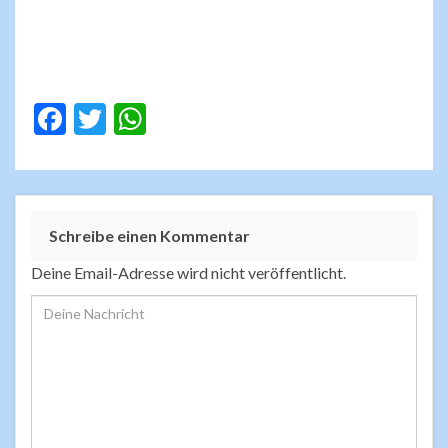
F
T
W
ac
w
h
e
itt
at
b
er
s
Schreibe einen Kommentar
o
A
o
p
Deine Email-Adresse wird nicht veröffentlicht.
k
p