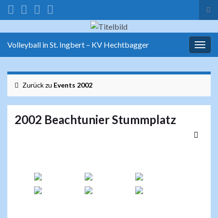
Suc
ums
Search for:
Volleyball in St. Ingbert – KV Hechtbagger
Navi
umsc
Zurück zu
Events 2002
2002 Beachtunier Stummplatz