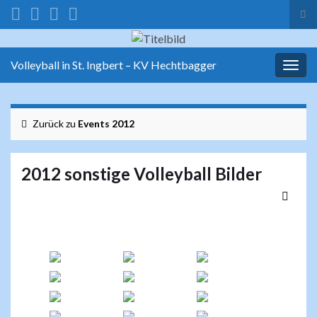
Suc
ums
Search for:
Volleyball in St. Ingbert – KV Hechtbagger
Navi
umsc
Zurück zu
Events 2012
2012 sonstige Volleyball Bilder