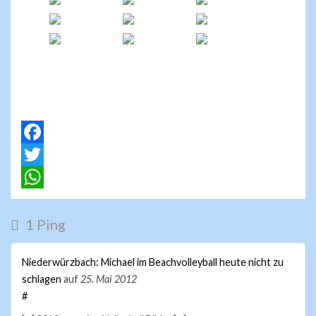
F
a
T
c
w
W
e
i
h
1 Ping
b
t
a
Niederwürzbach: Michael im Beachvolleyball heute nicht zu
o
t
t
schlagen
auf
25. Mai 2012
o
e
s
#
k
r
A