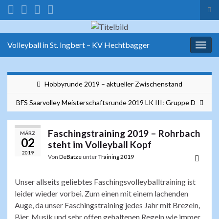
Suc
ums
Search for:
Volleyball in St. Ingbert – KV Hechtbagger
Navi
umsc
Hobbyrunde 2019 – aktueller Zwischenstand
BFS Saarvolley Meisterschaftsrunde 2019 LK III: Gruppe D
Faschingstraining 2019 – Rohrbach
MÄRZ
02
steht im Volleyball Kopf
2019
Von
DeBatze
unter
Training 2019
Unser allseits geliebtes Faschingsvolleyballtraining ist
leider wieder vorbei. Zum einen mit einem lachenden
Auge, da unser Faschingstraining jedes Jahr mit Brezeln,
Bier, Musik und sehr offen gehaltenen Regeln wie immer