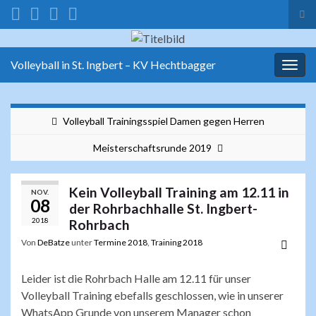
Suc
ums
Search for:
Volleyball in St. Ingbert – KV Hechtbagger
Navi
umsc
Volleyball Trainingsspiel Damen gegen Herren
Meisterschaftsrunde 2019
Kein Volleyball Training am 12.11 in
NOV.
08
der Rohrbachhalle St. Ingbert-
2018
Rohrbach
Von
DeBatze
unter
Termine 2018
,
Training 2018
Leider ist die Rohrbach Halle am 12.11 für unser
Volleyball Training ebefalls geschlossen, wie in unserer
WhatsApp Grunde von unserem Manager schon