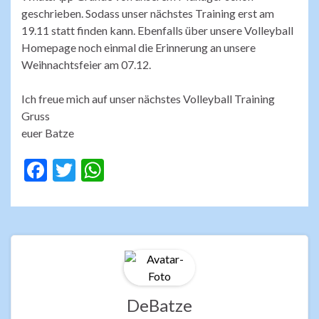
geschrieben. Sodass unser nächstes Training erst am
19.11 statt finden kann. Ebenfalls über unsere Volleyball
Homepage noch einmal die Erinnerung an unsere
Weihnachtsfeier am 07.12.
Ich freue mich auf unser nächstes Volleyball Training
Gruss
euer Batze
F
T
W
ac
w
h
e
itt
at
b
er
s
o
A
o
p
k
p
DeBatze