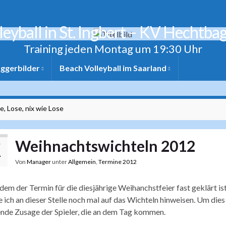
leyball in St. Ingbert – KV Hechtba
Training jeden Montag um 19:30 Uhr
ggerbilder
Beach Volleyball im Saarland
e, Lose, nix wie Lose
Weihnachtswichteln 2012
.
1
Von
Manager
unter
Allgemein
,
Termine 2012
em der Termin für die diesjährige Weihanchstfeier fast geklärt ist (
e ich an dieser Stelle noch mal auf das Wichteln hinweisen. Um die
nde Zusage der Spieler, die an dem Tag kommen.