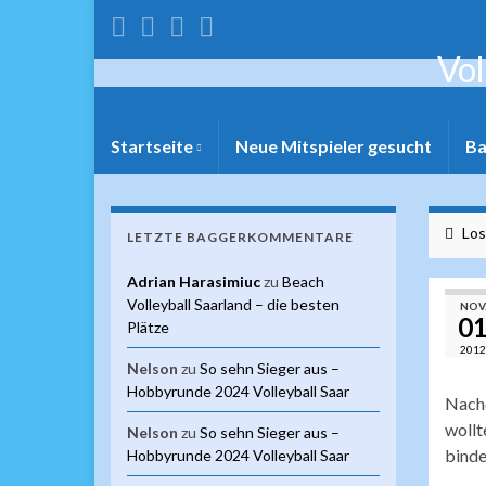
Vol
Startseite
Neue Mitspieler gesucht
Ba
Los
LETZTE BAGGERKOMMENTARE
Adrian Harasimiuc
zu
Beach
Volleyball Saarland – die besten
NOV
0
Plätze
2012
Nelson
zu
So sehn Sieger aus –
Hobbyrunde 2024 Volleyball Saar
Nachd
wollt
Nelson
zu
So sehn Sieger aus –
binde
Hobbyrunde 2024 Volleyball Saar