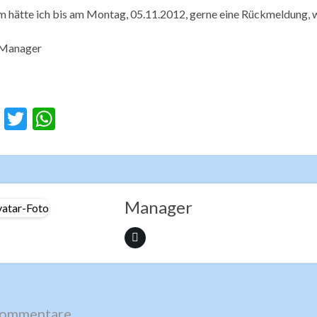
 hätte ich bis am Montag, 05.11.2012, gerne eine Rückmeldung, w
 Manager
F
T
W
ac
w
h
e
itt
at
b
er
s
o
A
Manager
o
p
k
p
ommentare