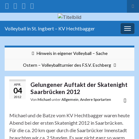
Suc
ums
Search for:
Volleyball in St. Ingbert – KV Hechtbagger
Navi
umsc
Hinweis in eigener Volleyball – Sache
Ostern – Volleyballturnier des F.S.V. Eschberg
Gelungener Auftakt der Skatenight
APR.
04
Saarbrücken 2012
2012
Von
Michael
unter
Allgemein
,
Andere Sportarten
Michael und de Batze vom KV Hechtbagger waren heute
Abend bei der ersten Skatenight 2012 in Saarbrücken.
Für die ca. 20 km quer durch die Saarbrücker Innenstadt
brauchten wir ca. 2 Stunden. Es war nicht ganz so warm