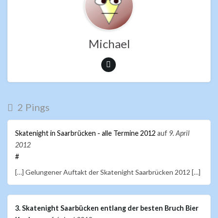
o
p
k
p
Michael
2 Pings
Skatenight in Saarbrücken - alle Termine 2012
auf
9. April
2012
#
[…] Gelungener Auftakt der Skatenight Saarbrücken 2012 […]
3. Skatenight Saarbücken entlang der besten Bruch Bier