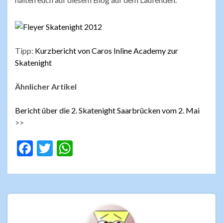
Tipp:
Kurzbericht von Caros Inline Academy zur
Skatenight
Ähnlicher Artikel
Bericht über die 2. Skatenight Saarbrücken vom 2. Mai
>>
F
T
W
ac
w
h
e
itt
at
b
er
s
o
A