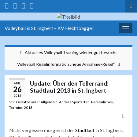
Suc
ums
Search for:
Volleyball in St. Ingbert – KV Hechtbagger
Navi
umsc
Aktuelles Volleyball Training wieder gut besucht
Volleyball Regelinformation „neue Annahme-Regel“
Update: Über den Tellerrand:
APR.
26
Stadtlauf 2013 in St. Ingbert
2013
Von
DeBatze
unter
Allgemein
,
Andere Sportarten
,
Persönliches
,
Termine 2013
Nicht vergessen morgen ist der
Stadtlauf
in St. Ingbert.