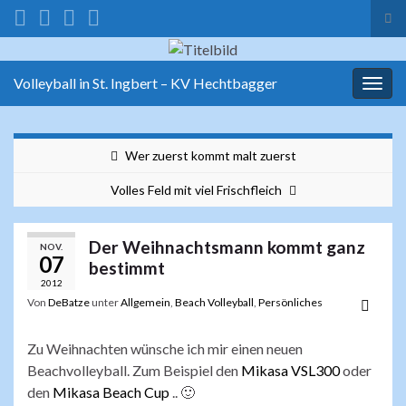
Suc
ums
Search for:
Volleyball in St. Ingbert – KV Hechtbagger
Navi
umsc
Wer zuerst kommt malt zuerst
Volles Feld mit viel Frischfleich
Der Weihnachtsmann kommt ganz
NOV.
07
bestimmt
2012
Von
DeBatze
unter
Allgemein
,
Beach Volleyball
,
Persönliches
Zu Weihnachten wünsche ich mir einen neuen
Beachvolleyball. Zum Beispiel den
Mikasa VSL300
oder
den
Mikasa Beach Cup
.. 🙂