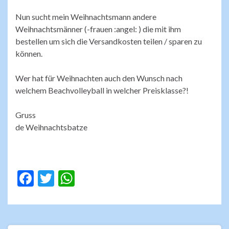
Nun sucht mein Weihnachtsmann andere
Weihnachtsmänner (-frauen :angel: ) die mit ihm
bestellen um sich die Versandkosten teilen / sparen zu
können.
Wer hat für Weihnachten auch den Wunsch nach
welchem Beachvolleyball in welcher Preisklasse?!
Gruss
de Weihnachtsbatze
F
T
W
ac
w
h
e
itt
at
b
er
s