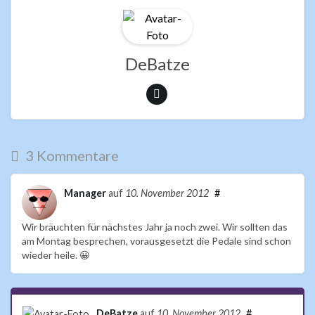
o
A
o
p
k
p
DeBatze
3 Kommentare
Manager
auf
10. November 2012
#
Wir bräuchten für nächstes Jahr ja noch zwei. Wir sollten das
am Montag besprechen, vorausgesetzt die Pedale sind schon
wieder heile. 😀
DeBatze
auf
10. November 2012
#