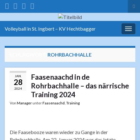
Suc
ums
Search for:
Volleyball in St. Ingbert – KV Hechtbagger
Navi
umsc
SCHLAGWORT:
ROHRBACHHALLE
Faasenaachd in de
JAN.
28
Rohrbachhalle – das närrische
2024
Training 2024
Von
Manager
unter
Faasenaachd
,
Training
Die Faasebooze waren wieder zu Gange in der
Rohrbachhalle. Am 22. Januar 2024 war das letzte