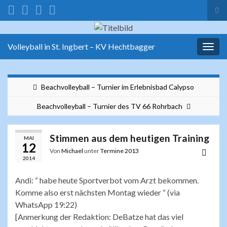
Suc
ums
Search for:
Volleyball in St. Ingbert – KV Hechtbagger
Navi
umsc
Beachvolleyball – Turnier im Erlebnisbad Calypso
Beachvolleyball – Turnier des TV 66 Rohrbach
Stimmen aus dem heutigen Training
MAI
12
Von
Michael
unter
Termine 2013
2014
Andi: “ habe heute Sportverbot vom Arzt bekommen.
Komme also erst nächsten Montag wieder “ (via
WhatsApp 19:22)
[Anmerkung der Redaktion: DeBatze hat das viel