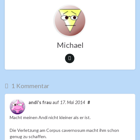
o
A
o
p
k
p
Michael
1 Kommentar
andi's frau
auf
17. Mai 2014
#
Macht meinen Andi nicht kleiner als er ist.
Die Verletzung am Corpus cavernosum macht ihm schon
genug zu schaffen.