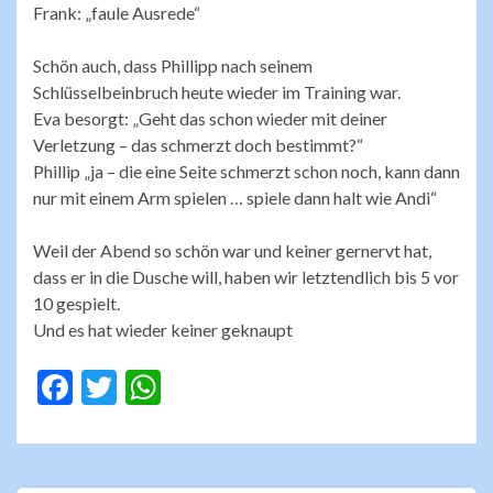
Frank: „faule Ausrede“
Schön auch, dass Phillipp nach seinem
Schlüsselbeinbruch heute wieder im Training war.
Eva besorgt: „Geht das schon wieder mit deiner
Verletzung – das schmerzt doch bestimmt?“
Phillip „ja – die eine Seite schmerzt schon noch, kann dann
nur mit einem Arm spielen … spiele dann halt wie Andi“
Weil der Abend so schön war und keiner gernervt hat,
dass er in die Dusche will, haben wir letztendlich bis 5 vor
10 gespielt.
Und es hat wieder keiner geknaupt
F
T
W
ac
w
h
e
itt
at
b
er
s