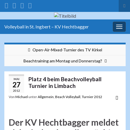
Suc
ums
Search for:
Volleyball in St. Ingbert – KV Hechtbagger
Navi
umsc
Open-Air-Mixed-Turnier des TV Kirkel
Beachtraining am Montag und Donnerstag?
Platz 4 beim Beachvolleyball
MAI
27
Turnier in Limbach
2012
Von
Michael
unter
Allgemein
,
Beach Volleyball
,
Turnier 2012
Der KV Hechtbagger meldet