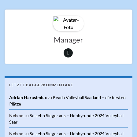
e
itt
at
b
er
s
o
A
o
p
k
p
Manager
LETZTE BAGGERKOMMENTARE
Adrian Harasimiuc
zu
Beach Volleyball Saarland – die besten
Plätze
Nelson
zu
So sehn Sieger aus – Hobbyrunde 2024 Volleyball
Saar
Nelson
zu
So sehn Sieger aus – Hobbyrunde 2024 Volleyball