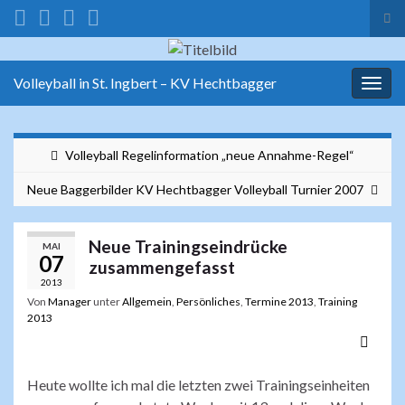
Suc
ums
Search for:
Volleyball in St. Ingbert – KV Hechtbagger
Navi
umsc
Volleyball Regelinformation „neue Annahme-Regel“
Neue Baggerbilder KV Hechtbagger Volleyball Turnier 2007
Neue Trainingseindrücke
MAI
07
zusammengefasst
2013
Von
Manager
unter
Allgemein
,
Persönliches
,
Termine 2013
,
Training
2013
Heute wollte ich mal die letzten zwei Trainingseinheiten