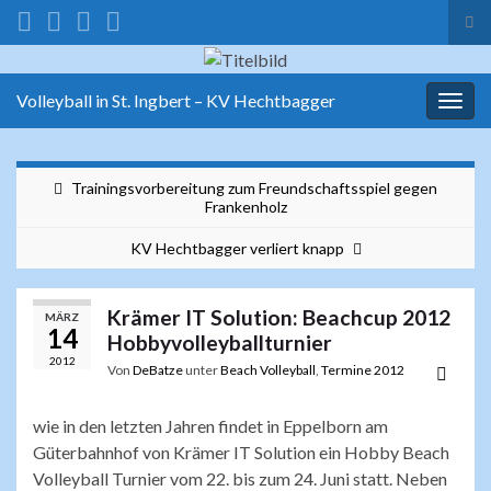
Suc
ums
Search for:
Volleyball in St. Ingbert – KV Hechtbagger
Navi
umsc
Trainingsvorbereitung zum Freundschaftsspiel gegen
Frankenholz
KV Hechtbagger verliert knapp
Krämer IT Solution: Beachcup 2012
MÄRZ
14
Hobbyvolleyballturnier
2012
Von
DeBatze
unter
Beach Volleyball
,
Termine 2012
wie in den letzten Jahren findet in Eppelborn am
Güterbahnhof von Krämer IT Solution ein Hobby Beach
Volleyball Turnier vom 22. bis zum 24. Juni statt. Neben