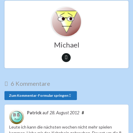
b
er
s
o
A
o
p
k
p
Michael
6 Kommentare
Zum Kommentar-Formular springen
Patrick
auf
28. August 2012
#
Leute ich kann die nächsten wochen nicht mehr spielen
kommen. Habe mir das Kahnbein gebrochen. Dauert um die 8