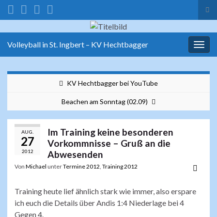
Suc
ums
Search for:
Volleyball in St. Ingbert – KV Hechtbagger
Navi
umsc
KV Hechtbagger bei YouTube
Beachen am Sonntag (02.09)
Im Training keine besonderen
AUG.
27
Vorkommnisse – Gruß an die
2012
Abwesenden
Von
Michael
unter
Termine 2012
,
Training 2012
Training heute lief ähnlich stark wie immer, also erspare
ich euch die Details über Andis 1:4 Niederlage bei 4
Gegen 4.