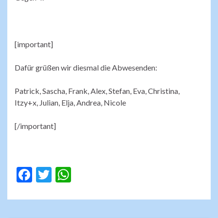
[important]
Dafür grüßen wir diesmal die Abwesenden:
Patrick, Sascha, Frank, Alex, Stefan, Eva, Christina,
Itzy+x, Julian, Elja, Andrea, Nicole
[/important]
F
T
W
ac
w
h
e
itt
at