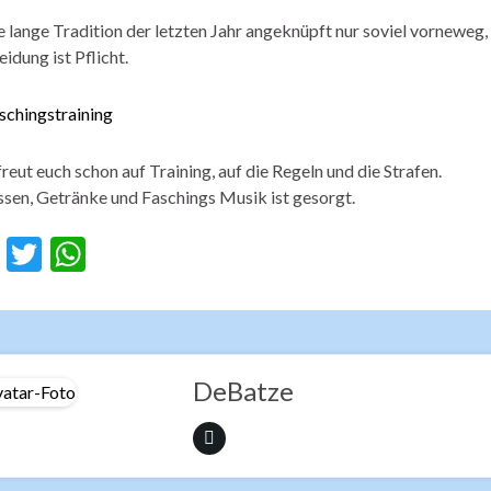
e lange Tradition der letzten Jahr angeknüpft nur soviel vorneweg,
eidung ist Pflicht.
freut euch schon auf Training, auf die Regeln und die Strafen.
ssen, Getränke und Faschings Musik ist gesorgt.
F
T
W
ac
w
h
e
itt
at
b
er
s
o
A
DeBatze
o
p
k
p