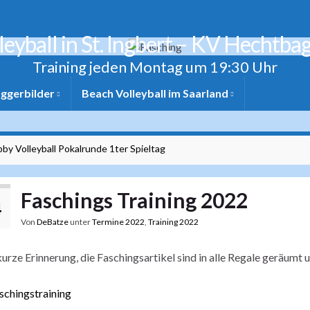
leyball in St. Ingbert – KV Hechtba
Training jeden Montag um 19:30 Uhr
ggerbilder
Beach Volleyball im Saarland
by Volleyball Pokalrunde 1ter Spieltag
Faschings Training 2022
4
Von
DeBatze
unter
Termine 2022
,
Training 2022
kurze Erinnerung, die Faschingsartikel sind in alle Regale geräumt u