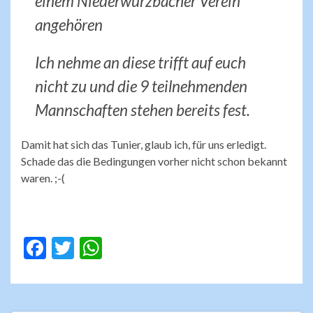
einem Niederwürzbacher Verein
angehören
Ich nehme an diese trifft auf euch
nicht zu und die 9 teilnehmenden
Mannschaften stehen bereits fest.
Damit hat sich das Tunier, glaub ich, für uns erledigt.
Schade das die Bedingungen vorher nicht schon bekannt
waren. ;-(
F
T
W
ac
w
h
e
itt
at