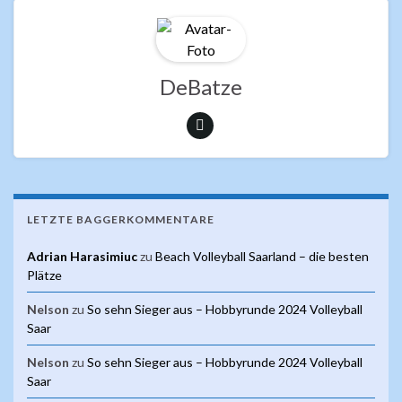
b
er
s
o
A
o
p
k
p
DeBatze
LETZTE BAGGERKOMMENTARE
Adrian Harasimiuc
zu
Beach Volleyball Saarland – die besten
Plätze
Nelson
zu
So sehn Sieger aus – Hobbyrunde 2024 Volleyball
Saar
Nelson
zu
So sehn Sieger aus – Hobbyrunde 2024 Volleyball
Saar