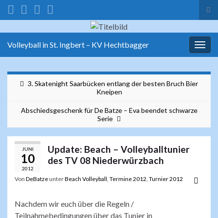
Suc
ums
Search for:
Volleyball in St. Ingbert – KV Hechtbagger
Navi
umsc
3. Skatenight Saarbücken entlang der besten Bruch Bier
Kneipen
Abschiedsgeschenk für De Batze – Eva beendet schwarze
Serie
Update: Beach – Volleyballtunier
JUNI
10
des TV 08 Niederwürzbach
2012
Von
DeBatze
unter
Beach Volleyball
,
Termine 2012
,
Turnier 2012
Nachdem wir euch über die Regeln /
Teilnahmebedingungen über das Tunier in