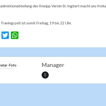
admintionabteilung des Kneipp Verein St. Ingbert macht uns freitag
.
Traningszeit ist somit Freitag, 19 bis 22 Uhr.
F
T
W
ac
w
h
e
itt
at
b
er
s
o
A
Manager
o
p
k
p