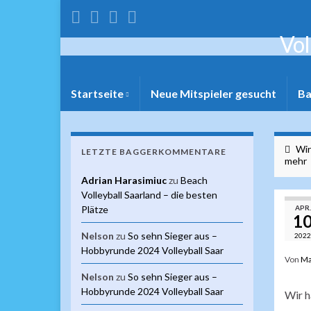
Vol
Startseite
Neue Mitspieler gesucht
Ba
Wir
LETZTE BAGGERKOMMENTARE
mehr
Adrian Harasimiuc
zu
Beach
Volleyball Saarland – die besten
Plätze
APR.
1
Nelson
zu
So sehn Sieger aus –
2022
Hobbyrunde 2024 Volleyball Saar
Von
Ma
Nelson
zu
So sehn Sieger aus –
Hobbyrunde 2024 Volleyball Saar
Wir h