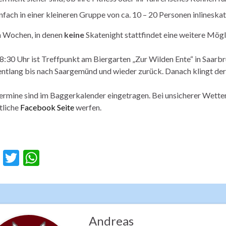
nfach in einer kleineren Gruppe von ca. 10 – 20 Personen inlinesk
n Wochen, in denen
keine
Skatenight stattfindet eine weitere Mögl
:30 Uhr ist Treffpunkt am Biergarten „Zur Wilden Ente“ in Saarb
entlang bis nach Saargemünd und wieder zurück. Danach klingt der
ermine sind im Baggerkalender eingetragen. Bei unsicherer Wetterla
tliche
Facebook Seite
werfen.
F
T
W
ac
w
h
e
itt
at
b
er
s
o
A
Andreas