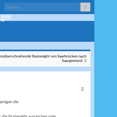
Search for:
gger
enzüberschreitende Skatenight von Saarbrücken nach
Saargemünd
jenigen die
ür die Skatenight ausreichen oder