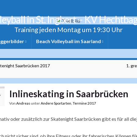
leyball in St. Ingbert – KV Hechtba
Training jeden Montag um 19:30 Uhr
ggerbilder
Beach Volleyball im Saarland
tenight Saarbrücken 2017
1. gr
Inlineskating in Saarbrücken
7
Von
Andreas
unter
Andere Sportarten
,
Termine 2017
nativ oder zusätzlich zur Skatenight Saarbrücken gibt es für all die
ch nicht sicher sind, ob ihre Fitness oder ihr fahrerisches Können f