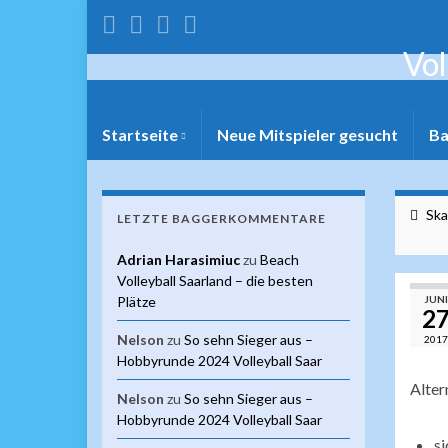
Vol
Startseite
Neue Mitspieler gesucht
Ba
Ska
LETZTE BAGGERKOMMENTARE
Adrian Harasimiuc
zu
Beach
Volleyball Saarland – die besten
Plätze
JUNI
2
Nelson
zu
So sehn Sieger aus –
2017
Hobbyrunde 2024 Volleyball Saar
Alter
Nelson
zu
So sehn Sieger aus –
Hobbyrunde 2024 Volleyball Saar
si