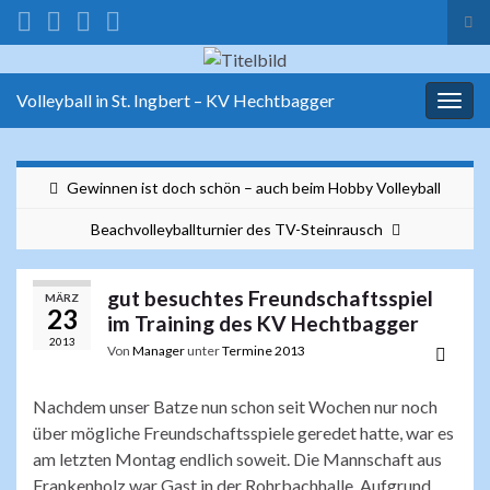
Suc
ums
Search for:
Volleyball in St. Ingbert – KV Hechtbagger
Navi
umsc
Gewinnen ist doch schön – auch beim Hobby Volleyball
Beachvolleyballturnier des TV-Steinrausch
gut besuchtes Freundschaftsspiel
MÄRZ
23
im Training des KV Hechtbagger
2013
Von
Manager
unter
Termine 2013
Nachdem unser Batze nun schon seit Wochen nur noch
über mögliche Freundschaftsspiele geredet hatte, war es
am letzten Montag endlich soweit. Die Mannschaft aus
Frankenholz war Gast in der Rohrbachhalle. Aufgrund