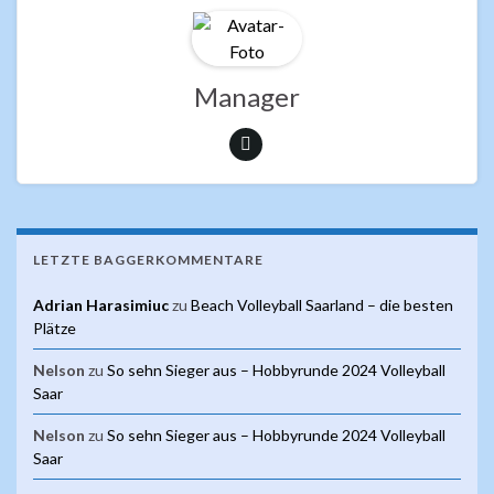
o
A
o
p
k
p
Manager
LETZTE BAGGERKOMMENTARE
Adrian Harasimiuc
zu
Beach Volleyball Saarland – die besten
Plätze
Nelson
zu
So sehn Sieger aus – Hobbyrunde 2024 Volleyball
Saar
Nelson
zu
So sehn Sieger aus – Hobbyrunde 2024 Volleyball
Saar