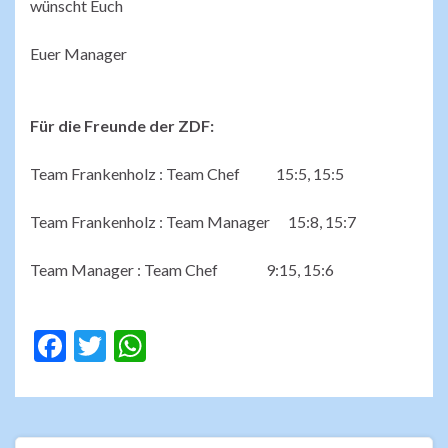
wünscht Euch
Euer Manager
Für die Freunde der ZDF:
Team Frankenholz : Team Chef 15:5, 15:5
Team Frankenholz : Team Manager 15:8, 15:7
Team Manager : Team Chef 9:15, 15:6
F
T
W
ac
w
h
e
itt
at
b
er
s