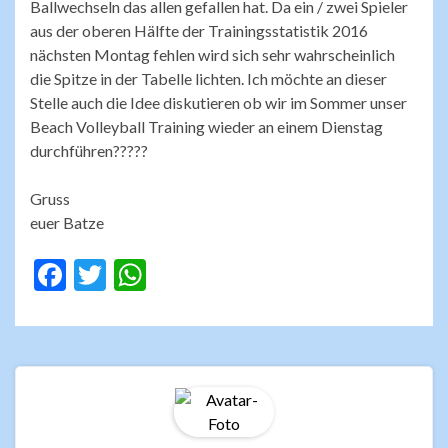
Ballwechseln das allen gefallen hat. Da ein / zwei Spieler
aus der oberen Hälfte der Trainingsstatistik 2016
nächsten Montag fehlen wird sich sehr wahrscheinlich
die Spitze in der Tabelle lichten. Ich möchte an dieser
Stelle auch die Idee diskutieren ob wir im Sommer unser
Beach Volleyball Training wieder an einem Dienstag
durchführen?????
Gruss
euer Batze
F
T
W
ac
w
h
e
itt
at
b
er
s
o
A
o
p