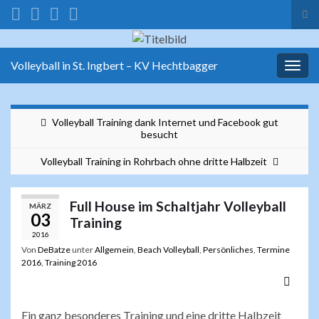
Suc
ums
Search for:
Volleyball in St. Ingbert – KV Hechtbagger
Navi
umsc
Volleyball Training dank Internet und Facebook gut
besucht
Volleyball Training in Rohrbach ohne dritte Halbzeit
Full House im Schaltjahr Volleyball
MÄRZ
03
Training
2016
Von
DeBatze
unter
Allgemein
,
Beach Volleyball
,
Persönliches
,
Termine
2016
,
Training 2016
Ein ganz besonderes Training und eine dritte Halbzeit