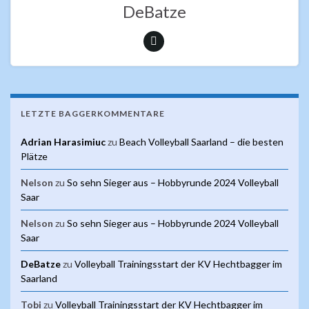
k
p
DeBatze
LETZTE BAGGERKOMMENTARE
Adrian Harasimiuc
zu
Beach Volleyball Saarland – die besten
Plätze
Nelson
zu
So sehn Sieger aus – Hobbyrunde 2024 Volleyball
Saar
Nelson
zu
So sehn Sieger aus – Hobbyrunde 2024 Volleyball
Saar
DeBatze
zu
Volleyball Trainingsstart der KV Hechtbagger im
Saarland
Tobi
zu
Volleyball Trainingsstart der KV Hechtbagger im